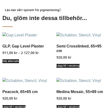
Läs mer vårt system för pigmentering
Du, glöm inte dessa tillbehör...
GLP, Gap Level Plaster
Semi Crosslinked, 65×95
cm
911,00
kr
–
2 127,00
kr
920,00
kr
Välj alternativ
Lägg till i varukorg
Peacock, 65×65 cm
Medina Mosaic, 55×89 cm
920,00
kr
920,00
kr
Lägg till i varukorg
Lägg till i varukorg