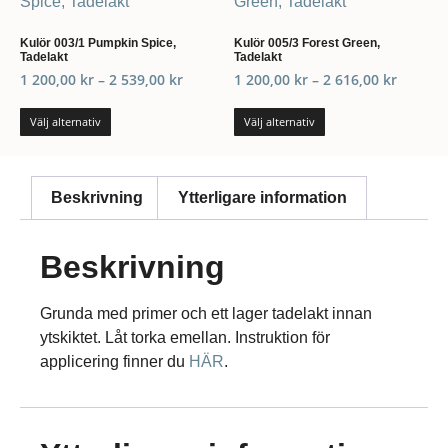
Kulör 003/1 Pumpkin Spice,
Kulör 005/3 Forest Green,
Tadelakt
Tadelakt
1 200,00
kr
–
2 539,00
kr
1 200,00
kr
–
2 616,00
kr
Välj alternativ
Välj alternativ
Beskrivning
Ytterligare information
Beskrivning
Grunda med primer och ett lager tadelakt innan
ytskiktet. Låt torka emellan. Instruktion för
applicering finner du
HÄR
.