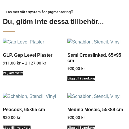
Läs mer vårt system för pigmentering
Du, glöm inte dessa tillbehör...
GLP, Gap Level Plaster
Semi Crosslinked, 65×95
cm
911,00
kr
–
2 127,00
kr
920,00
kr
Välj alternativ
Lägg till i varukorg
Peacock, 65×65 cm
Medina Mosaic, 55×89 cm
920,00
kr
920,00
kr
Lägg till i varukorg
Lägg till i varukorg