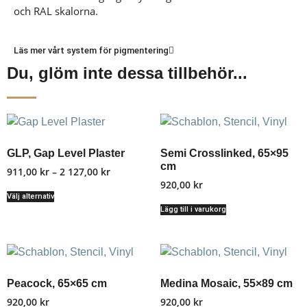
och RAL skalorna.
Läs mer vårt system för pigmentering
Du, glöm inte dessa tillbehör...
GLP, Gap Level Plaster
Semi Crosslinked, 65×95
cm
911,00
kr
–
2 127,00
kr
920,00
kr
Välj alternativ
Lägg till i varukorg
Peacock, 65×65 cm
Medina Mosaic, 55×89 cm
920,00
kr
920,00
kr