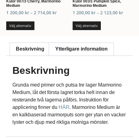
Kulör 007/3 Cherry, Marmorino
Kulör 003/1 Pumpkin Spice,
Medium
Marmorino Medium
1 200,00
kr
–
2 714,00
kr
1 200,00
kr
–
2 123,00
kr
Välj alternativ
Välj alternativ
Beskrivning
Ytterligare information
Beskrivning
Grunda med primer och putsa tre lager Marmorino
Medium, låt det första lagret torka helt innan de
resterande två lagerna påförs. Instruktion för
applicering finner du
HÄR
. Marmorino Medium är
en kalkbaserad marmorputs som ger ytan en vacker
lyster och djup med rikliga molniga mönster.