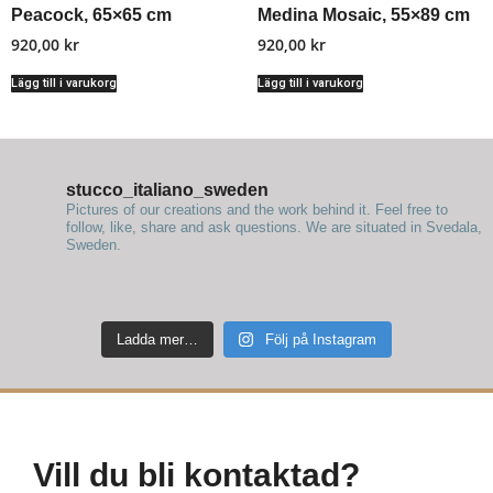
Peacock, 65×65 cm
Medina Mosaic, 55×89 cm
920,00
kr
920,00
kr
Lägg till i varukorg
Lägg till i varukorg
stucco_italiano_sweden
Pictures of our creations and the work behind it. Feel free to
follow, like, share and ask questions.
We are situated in Svedala,
Sweden.
Ladda mer…
Följ på Instagram
Vill du bli kontaktad?