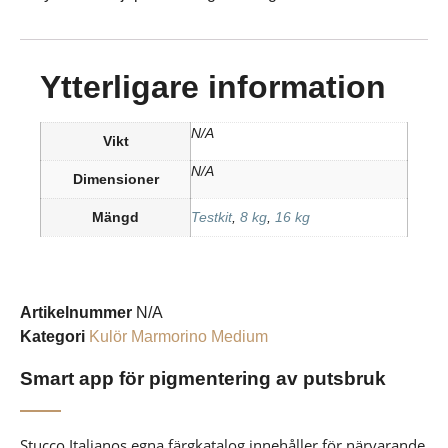
Ytterligare information
N/A
Vikt
N/A
Dimensioner
Mängd
Testkit
,
8 kg
,
16 kg
Artikelnummer
N/A
Kategori
Kulör Marmorino Medium
Smart app för pigmentering av putsbruk
Stucco Italianos egna färgkatalog innehåller för närvarande