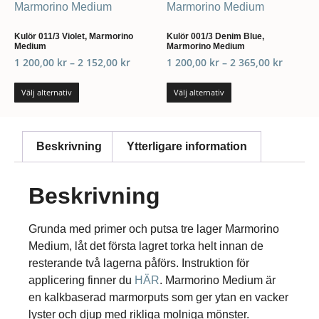
Kulör 011/3 Violet, Marmorino
Kulör 001/3 Denim Blue,
Medium
Marmorino Medium
1 200,00
kr
–
2 152,00
kr
1 200,00
kr
–
2 365,00
kr
Välj alternativ
Välj alternativ
Beskrivning
Ytterligare information
Beskrivning
Grunda med primer och putsa tre lager Marmorino
Medium, låt det första lagret torka helt innan de
resterande två lagerna påförs. Instruktion för
applicering finner du
HÄR
. Marmorino Medium är
en kalkbaserad marmorputs som ger ytan en vacker
lyster och djup med rikliga molniga mönster.