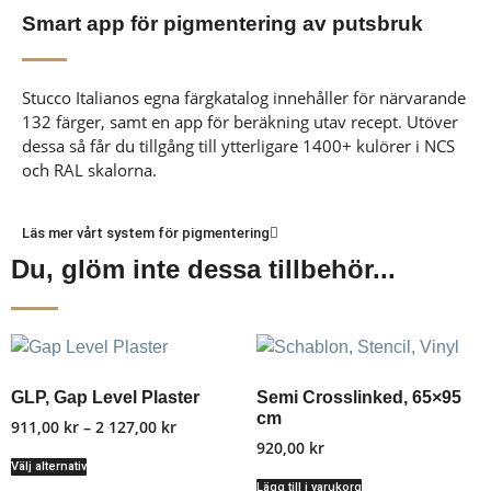
Smart app för pigmentering av putsbruk
Stucco Italianos egna färgkatalog innehåller för närvarande
132 färger, samt en app för beräkning utav recept. Utöver
dessa så får du tillgång till ytterligare 1400+ kulörer i NCS
och RAL skalorna.
Läs mer vårt system för pigmentering
Du, glöm inte dessa tillbehör...
GLP, Gap Level Plaster
Semi Crosslinked, 65×95
cm
911,00
kr
–
2 127,00
kr
920,00
kr
Välj alternativ
Lägg till i varukorg