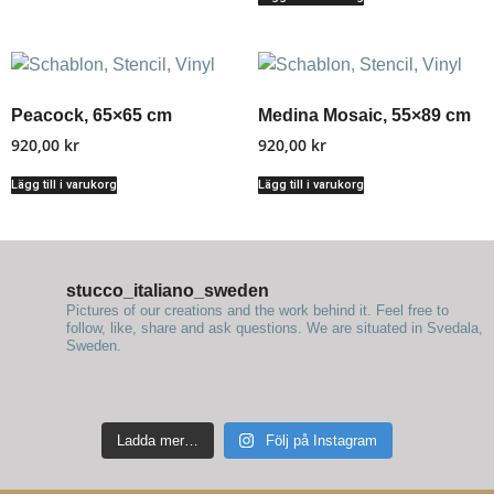
Peacock, 65×65 cm
Medina Mosaic, 55×89 cm
920,00
kr
920,00
kr
Lägg till i varukorg
Lägg till i varukorg
stucco_italiano_sweden
Pictures of our creations and the work behind it. Feel free to
follow, like, share and ask questions.
We are situated in Svedala,
Sweden.
Ladda mer…
Följ på Instagram