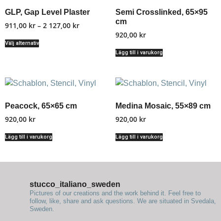
GLP, Gap Level Plaster
Semi Crosslinked, 65×95
cm
911,00
kr
–
2 127,00
kr
920,00
kr
Välj alternativ
Lägg till i varukorg
Peacock, 65×65 cm
Medina Mosaic, 55×89 cm
920,00
kr
920,00
kr
Lägg till i varukorg
Lägg till i varukorg
stucco_italiano_sweden
Pictures of our creations and the work behind it. Feel free to
follow, like, share and ask questions.
We are situated in Svedala,
Sweden.