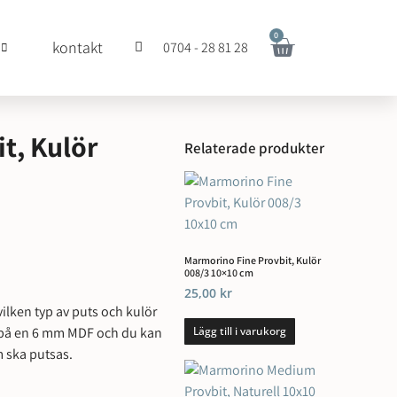
0
kontakt
0704 - 28 81 28
t, Kulör
Relaterade produkter
Marmorino Fine Provbit, Kulör
008/3 10×10 cm
25,00
kr
ilken typ av puts och kulör
de på en 6 mm MDF och du kan
Lägg till i varukorg
 ska putsas.