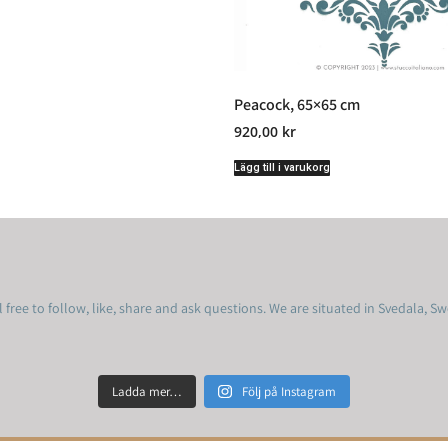
Peacock, 65×65 cm
920,00
kr
Lägg till i varukorg
 free to follow, like, share and ask questions.
We are situated in Svedala, S
Ladda mer…
Följ på Instagram