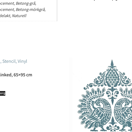
ocement, Betong-grå,
rocement, Betong-mörkgrå,
delakt, Naturell
linked, 65×95 cm
korg