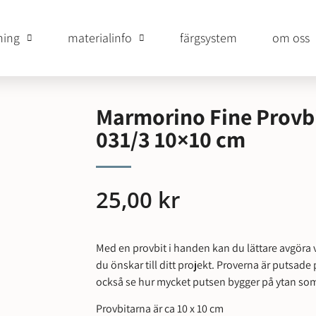
ning
materialinfo
färgsystem
om oss
Marmorino Fine Provbi
031/3 10×10 cm
25,00
kr
Med en provbit i handen kan du lättare avgöra v
du önskar till ditt projekt. Proverna är putsa
också se hur mycket putsen bygger på ytan som
Provbitarna är ca 10 x 10 cm