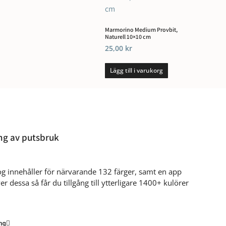
Marmorino Medium Provbit,
Naturell 10×10 cm
25,00
kr
Lägg till i varukorg
ng av putsbruk
log innehåller för närvarande 132 färger, samt en app
r dessa så får du tillgång till ytterligare 1400+ kulörer
ng