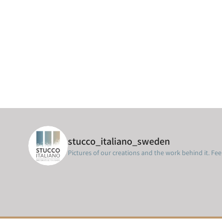
stucco_italiano_sweden
Pictures of our creations and the work behind it. Feel