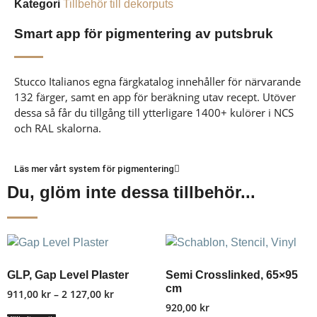
Kategori
Tillbehör till dekorputs
Smart app för pigmentering av putsbruk
Stucco Italianos egna färgkatalog innehåller för närvarande
132 färger, samt en app för beräkning utav recept. Utöver
dessa så får du tillgång till ytterligare 1400+ kulörer i NCS
och RAL skalorna.
Läs mer vårt system för pigmentering
Du, glöm inte dessa tillbehör...
GLP, Gap Level Plaster
Semi Crosslinked, 65×95
cm
911,00
kr
–
2 127,00
kr
920,00
kr