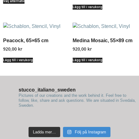
Välj alternativ
Lägg till i varukorg
Peacock, 65×65 cm
Medina Mosaic, 55×89 cm
920,00
kr
920,00
kr
Lägg till i varukorg
Lägg till i varukorg
stucco_italiano_sweden
Pictures of our creations and the work behind it. Feel free to
follow, like, share and ask questions.
We are situated in Svedala,
Sweden.
Ladda mer…
Följ på Instagram