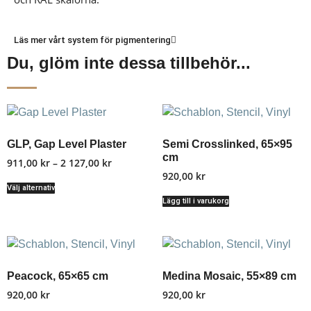
Läs mer vårt system för pigmentering
Du, glöm inte dessa tillbehör...
GLP, Gap Level Plaster
Semi Crosslinked, 65×95
cm
911,00
kr
–
2 127,00
kr
920,00
kr
Välj alternativ
Lägg till i varukorg
Peacock, 65×65 cm
Medina Mosaic, 55×89 cm
920,00
kr
920,00
kr