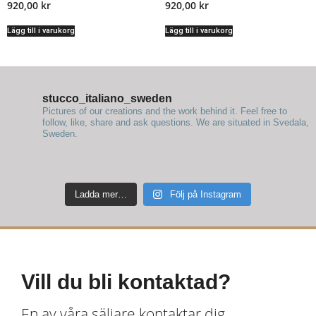
920,00
kr
920,00
kr
Lägg till i varukorg
Lägg till i varukorg
stucco_italiano_sweden
Pictures of our creations and the work behind it. Feel free to
follow, like, share and ask questions.
We are situated in Svedala,
Sweden.
Ladda mer…
Följ på Instagram
Vill du bli kontaktad?
En av våra säljare kontaktar dig