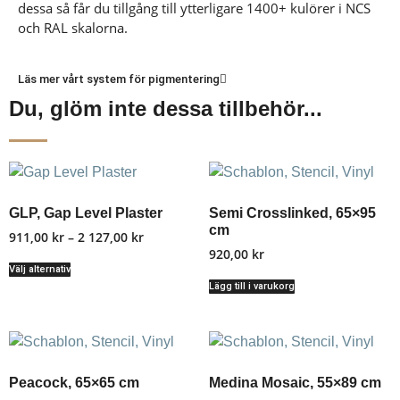
dessa så får du tillgång till ytterligare 1400+ kulörer i NCS
och RAL skalorna.
Läs mer vårt system för pigmentering
Du, glöm inte dessa tillbehör...
GLP, Gap Level Plaster
Semi Crosslinked, 65×95
cm
911,00
kr
–
2 127,00
kr
920,00
kr
Välj alternativ
Lägg till i varukorg
Peacock, 65×65 cm
Medina Mosaic, 55×89 cm