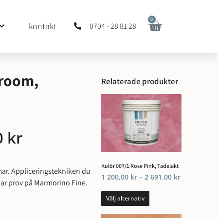
0
kontakt
0704 - 28 81 28
hroom,
Relaterade produkter
0
kr
Kulör 007/1 Rose Pink, Tadelakt
mar. Appliceringstekniken du
1 200,00
kr
–
2 691,00
kr
isar prov på Marmorino Fine.
Välj alternativ