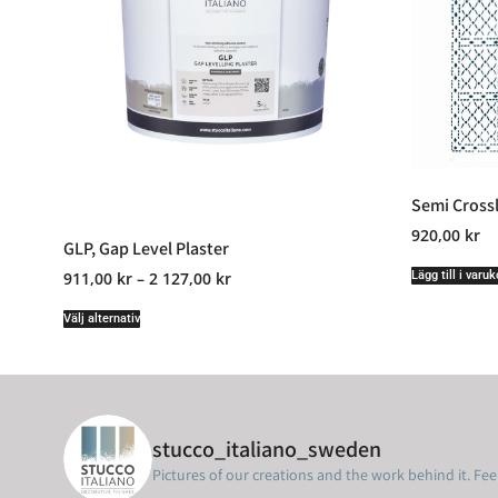
Semi Cross
920,00
kr
GLP, Gap Level Plaster
Lägg till i varuk
911,00
kr
–
2 127,00
kr
Välj alternativ
stucco_italiano_sweden
Pictures of our creations and the work behind it. Feel