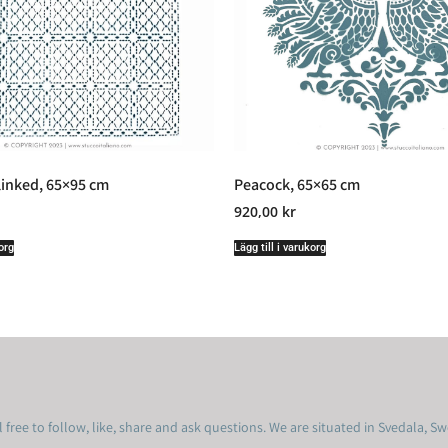
linked, 65×95 cm
Peacock, 65×65 cm
920,00
kr
org
Lägg till i varukorg
 free to follow, like, share and ask questions.
We are situated in Svedala, S