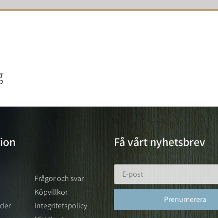
g
ion
Få vårt nyhetsbrev
Frågor och svar
Köpvillkor
lder
Integritetspolicy