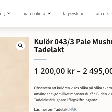
ing
materialinfo
färgsystem
om oss
Kulör 043/3 Pale Mus
Tadelakt
1 200,00
kr
–
2 495,0
Observera att kulören visas olika på olika skär
använder avgör vilket mönster du får. Bilden v
Tadelakt är lugnare i färgskiftningarna.
Läs mer om Tadelakt
HÄR.