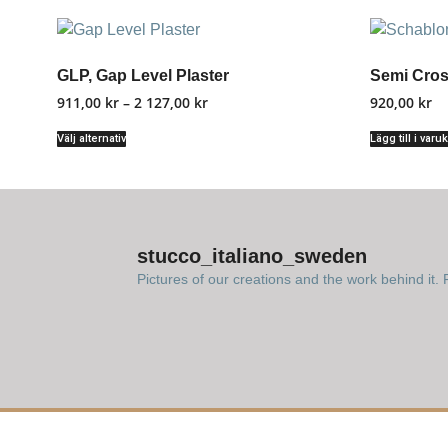
GLP, Gap Level Plaster
Semi Cros
911,00
kr
–
2 127,00
kr
920,00
kr
Välj alternativ
Lägg till i varu
stucco_italiano_sweden
Pictures of our creations and the work behind it. F