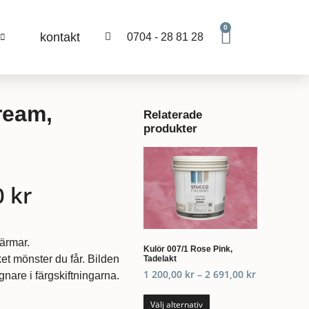
0
kontakt
0704 - 28 81 28
ream,
Relaterade
produkter
0
kr
kärmar.
Kulör 007/1 Rose Pink,
et mönster du får. Bilden
Tadelakt
1 200,00
kr
–
2 691,00
kr
nare i färgskiftningarna.
Välj alternativ