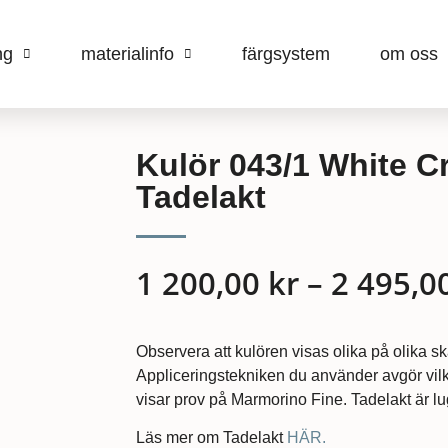
ng
materialinfo
färgsystem
om oss
Kulör 043/1 White C
Tadelakt
1 200,00
kr
–
2 495,0
Observera att kulören visas olika på olika s
Appliceringstekniken du använder avgör vilk
visar prov på Marmorino Fine. Tadelakt är lug
Läs mer om Tadelakt
HÄR.