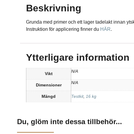
Beskrivning
Grunda med primer och ett lager tadelakt innan ytski
Instruktion för applicering finner du
HÄR
.
Ytterligare information
N/A
Vikt
N/A
Dimensioner
Mängd
Testkit
,
16 kg
Du, glöm inte dessa tillbehör...