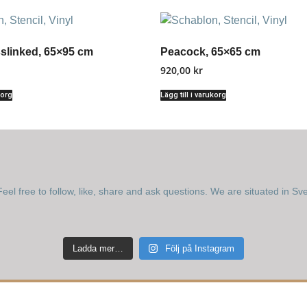
slinked, 65×95 cm
Peacock, 65×65 cm
920,00
kr
korg
Lägg till i varukorg
eel free to follow, like, share and ask questions.
We are situated in Sv
Ladda mer…
Följ på Instagram