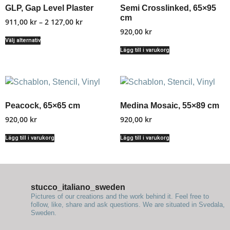
GLP, Gap Level Plaster
Semi Crosslinked, 65×95
cm
911,00
kr
–
2 127,00
kr
920,00
kr
Välj alternativ
Lägg till i varukorg
Peacock, 65×65 cm
Medina Mosaic, 55×89 cm
920,00
kr
920,00
kr
Lägg till i varukorg
Lägg till i varukorg
stucco_italiano_sweden
Pictures of our creations and the work behind it. Feel free to
follow, like, share and ask questions.
We are situated in Svedala,
Sweden.