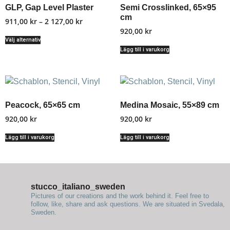
GLP, Gap Level Plaster
Semi Crosslinked, 65×95
cm
911,00
kr
–
2 127,00
kr
920,00
kr
Välj alternativ
Lägg till i varukorg
Peacock, 65×65 cm
Medina Mosaic, 55×89 cm
920,00
kr
920,00
kr
Lägg till i varukorg
Lägg till i varukorg
stucco_italiano_sweden
Pictures of our creations and the work behind it. Feel free to
follow, like, share and ask questions.
We are situated in Svedala,
Sweden.