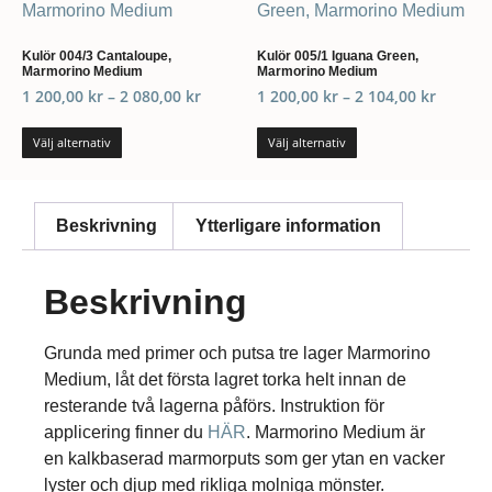
Kulör 004/3 Cantaloupe,
Kulör 005/1 Iguana Green,
Marmorino Medium
Marmorino Medium
1 200,00
kr
–
2 080,00
kr
1 200,00
kr
–
2 104,00
kr
Välj alternativ
Välj alternativ
Beskrivning
Ytterligare information
Beskrivning
Grunda med primer och putsa tre lager Marmorino
Medium, låt det första lagret torka helt innan de
resterande två lagerna påförs. Instruktion för
applicering finner du
HÄR
. Marmorino Medium är
en kalkbaserad marmorputs som ger ytan en vacker
lyster och djup med rikliga molniga mönster.