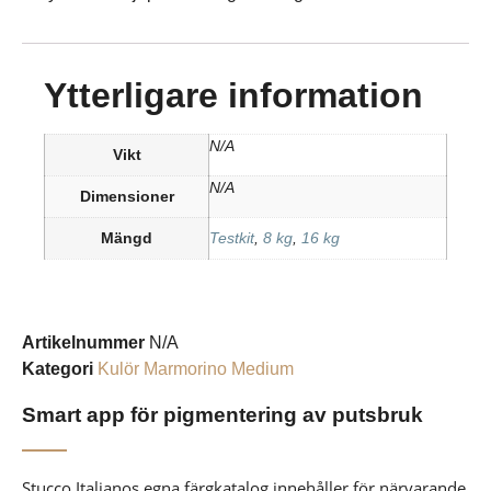
Ytterligare information
N/A
Vikt
N/A
Dimensioner
Mängd
Testkit
,
8 kg
,
16 kg
Artikelnummer
N/A
Kategori
Kulör Marmorino Medium
Smart app för pigmentering av putsbruk
Stucco Italianos egna färgkatalog innehåller för närvarande