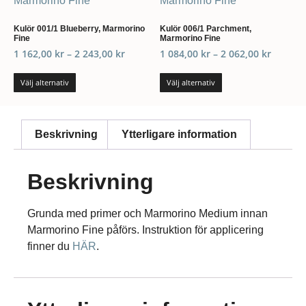
Kulör 001/1 Blueberry, Marmorino
Kulör 006/1 Parchment,
Fine
Marmorino Fine
1 162,00
kr
–
2 243,00
kr
1 084,00
kr
–
2 062,00
kr
Välj alternativ
Välj alternativ
Beskrivning
Ytterligare information
Beskrivning
Grunda med primer och Marmorino Medium innan
Marmorino Fine påförs. Instruktion för applicering
finner du
HÄR
.