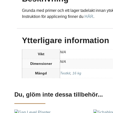
Grunda med primer och ett lager tadelakt innan ytski
Instruktion för applicering finner du
HÄR
.
Ytterligare information
N/A
Vikt
N/A
Dimensioner
Mängd
Testkit
,
16 kg
Du, glöm inte dessa tillbehör...