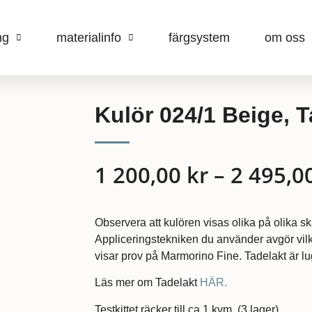
ng
materialinfo
färgsystem
om oss
Kulör 024/1 Beige, T
1 200,00
kr
–
2 495,0
Observera att kulören visas olika på olika s
Appliceringstekniken du använder avgör vilk
visar prov på Marmorino Fine. Tadelakt är lug
Läs mer om Tadelakt
HÄR.
Testkittet räcker till ca 1 kvm. (3 lager)