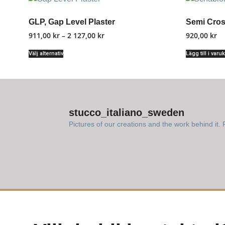
GLP, Gap Level Plaster
Semi Cros
911,00
kr
–
2 127,00
kr
920,00
kr
Välj alternativ
Lägg till i varu
stucco_italiano_sweden
Pictures of our creations and the work behind it. F