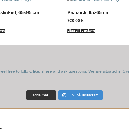
slinked, 65×95 cm
Peacock, 65×65 cm
920,00
kr
korg
Lägg till i varukorg
eel free to follow, like, share and ask questions.
We are situated in Sv
Ladda mer…
Följ på Instagram