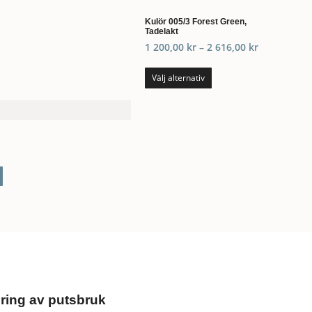
Kulör 005/3 Forest Green,
Tadelakt
1 200,00
kr
–
2 616,00
kr
Välj alternativ
ring av putsbruk