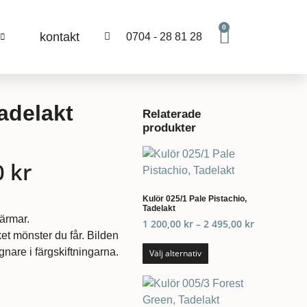
0
kontakt
0704 - 28 81 28
adelakt
Relaterade
produkter
0
kr
Kulör 025/1 Pale Pistachio,
Tadelakt
kärmar.
1 200,00
kr
–
2 495,00
kr
et mönster du får. Bilden
nare i färgskiftningarna.
Välj alternativ