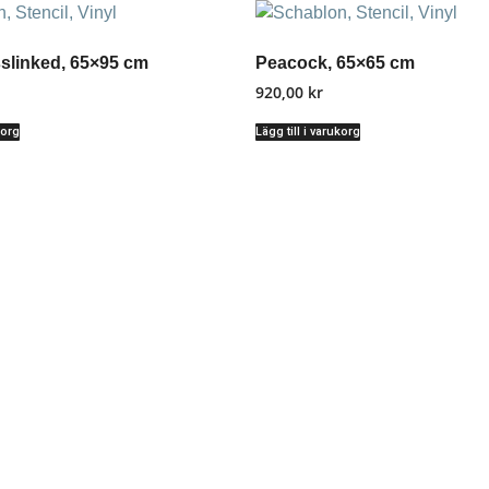
slinked, 65×95 cm
Peacock, 65×65 cm
920,00
kr
korg
Lägg till i varukorg