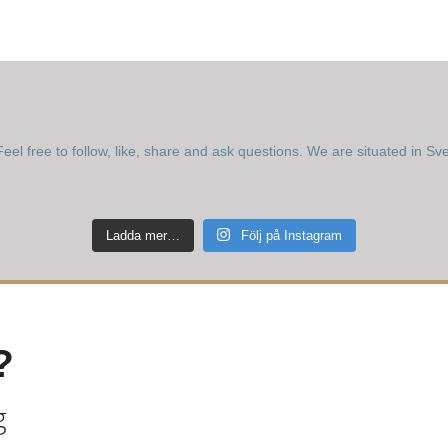
eel free to follow, like, share and ask questions.
We are situated in Sv
Ladda mer…
Följ på Instagram
?
g