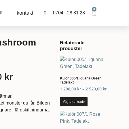
0
kontakt
0704 - 28 81 28
Mushroom
Relaterade
produkter
0
kr
Kulör 005/1 Iguana Green,
Tadelakt
1 200,00
kr
–
2 520,00
kr
kärmar.
Välj alternativ
et mönster du får. Bilden
nare i färgskiftningarna.