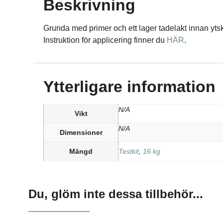
Beskrivning
Grunda med primer och ett lager tadelakt innan ytski
Instruktion för applicering finner du
HÄR
.
Ytterligare information
N/A
Vikt
N/A
Dimensioner
Mängd
Testkit
,
16 kg
Du, glöm inte dessa tillbehör...