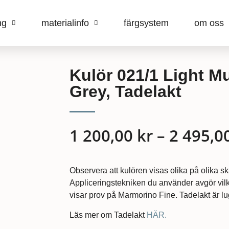
ng
materialinfo
färgsystem
om oss
Kulör 021/1 Light 
Grey, Tadelakt
1 200,00
kr
–
2 495,0
Observera att kulören visas olika på olika s
Appliceringstekniken du använder avgör vilk
visar prov på Marmorino Fine. Tadelakt är lug
Läs mer om Tadelakt
HÄR.