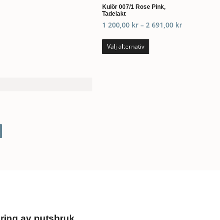
Kulör 007/1 Rose Pink,
Tadelakt
1 200,00
kr
–
2 691,00
kr
Välj alternativ
ring av putsbruk