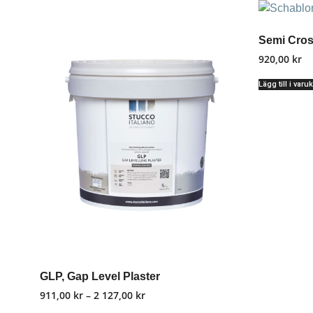
Semi Cros
920,00
kr
Lägg till i varu
GLP, Gap Level Plaster
911,00
kr
–
2 127,00
kr