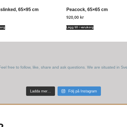
slinked, 65×95 cm
Peacock, 65×65 cm
920,00
kr
korg
Lägg till i varukorg
eel free to follow, like, share and ask questions.
We are situated in Sv
Ladda mer…
Följ på Instagram