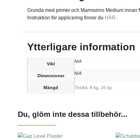
Grunda med primer och Marmorino Medium innan M
Instruktion för applicering finner du
HÄR
.
Ytterligare information
N/A
Vikt
N/A
Dimensioner
Mängd
Testkit
,
8 kg
,
16 kg
Du, glöm inte dessa tillbehör...