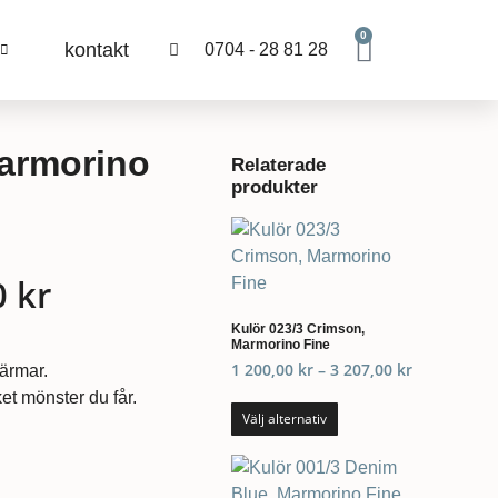
0
kontakt
0704 - 28 81 28
Marmorino
Relaterade
produkter
0
kr
Kulör 023/3 Crimson,
Marmorino Fine
1 200,00
kr
–
3 207,00
kr
kärmar.
et mönster du får.
Välj alternativ