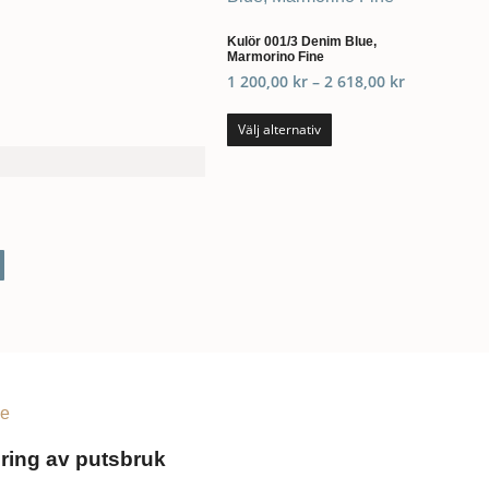
Kulör 001/3 Denim Blue,
Marmorino Fine
1 200,00
kr
–
2 618,00
kr
Välj alternativ
ne
ring av putsbruk