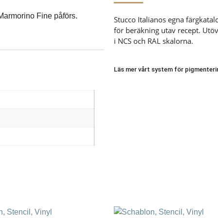
armorino Fine påförs.
Stucco Italianos egna färgkata
för beräkning utav recept. Utöve
i NCS och RAL skalorna.
Läs mer vårt system för pigmenteri