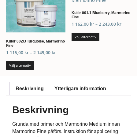
Kulör 001/1 Blueberry, Marmorino
Fine
1 162,00
kr
–
2 243,00
kr
Välj alternativ
Kulör 002/3 Turquoise, Marmorino
Fine
1 115,00
kr
–
2 149,00
kr
Välj alternativ
Beskrivning
Ytterligare information
Beskrivning
Grunda med primer och Marmorino Medium innan
Marmorino Fine påförs. Instruktion för applicering