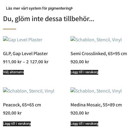
Läs mer vårt system för pigmentering
Du, glöm inte dessa tillbehör...
GLP, Gap Level Plaster
Semi Crosslinked, 65×95 cm
911,00
kr
–
2 127,00
kr
920,00
kr
Välj alternativ
Lägg till i varukorg
Peacock, 65×65 cm
Medina Mosaic, 55×89 cm
920,00
kr
920,00
kr
Lägg till i varukorg
Lägg till i varukorg