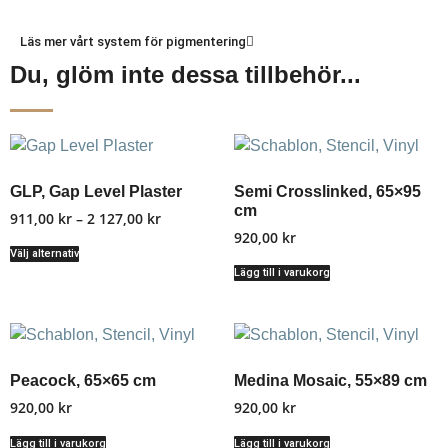
Läs mer vårt system för pigmentering
Du, glöm inte dessa tillbehör...
GLP, Gap Level Plaster
Semi Crosslinked, 65×95
cm
911,00
kr
–
2 127,00
kr
920,00
kr
Välj alternativ
Lägg till i varukorg
Peacock, 65×65 cm
Medina Mosaic, 55×89 cm
920,00
kr
920,00
kr
Lägg till i varukorg
Lägg till i varukorg