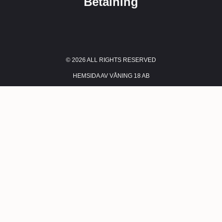
Betalning
© 2026 ALL RIGHTS RESERVED​
HEMSIDA AV VÅNING 18 AB