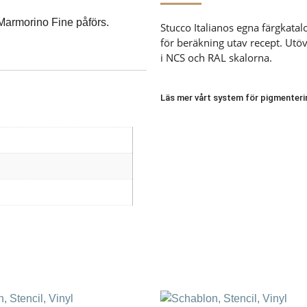
armorino Fine påförs.
Stucco Italianos egna färgkata
för beräkning utav recept. Utöve
i NCS och RAL skalorna.
Läs mer vårt system för pigmenteri