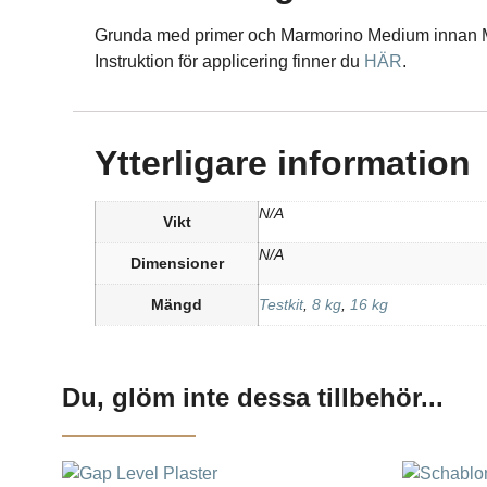
Grunda med primer och Marmorino Medium innan M
Instruktion för applicering finner du
HÄR
.
Ytterligare information
N/A
Vikt
N/A
Dimensioner
Mängd
Testkit
,
8 kg
,
16 kg
Du, glöm inte dessa tillbehör...