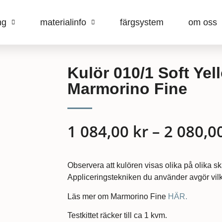
ng
materialinfo
färgsystem
om oss
Kulör 010/1 Soft Yel
Marmorino Fine
1 084,00
kr
–
2 080,0
Observera att kulören visas olika på olika s
Appliceringstekniken du använder avgör vilk
Läs mer om Marmorino Fine
HÄR.
Testkittet räcker till ca 1 kvm.