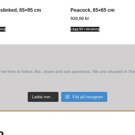
slinked, 65×95 cm
Peacock, 65×65 cm
920,00
kr
korg
Lägg till i varukorg
eel free to follow, like, share and ask questions.
We are situated in Sv
Ladda mer…
Följ på Instagram