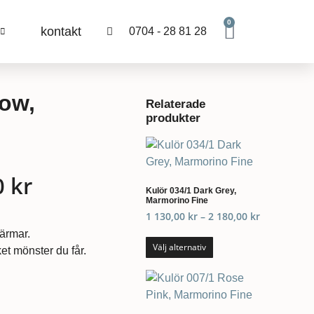
0
kontakt
0704 - 28 81 28
low,
Relaterade
produkter
0
kr
Kulör 034/1 Dark Grey,
Marmorino Fine
1 130,00
kr
–
2 180,00
kr
kärmar.
Välj alternativ
et mönster du får.