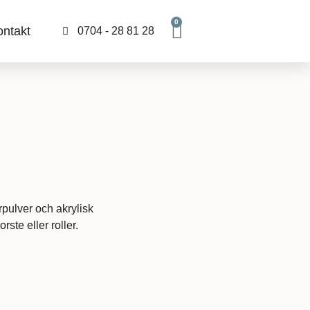
0
ontakt
0704 - 28 81 28
rpulver och akrylisk
ste eller roller.