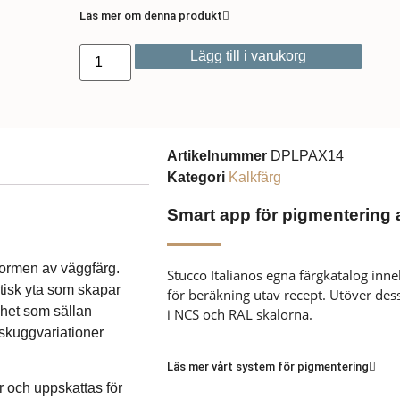
Läs mer om denna produkt
Lägg till i varukorg
Artikelnummer
DPLPAX14
Kategori
Kalkfärg
Smart app för pigmentering 
 formen av väggfärg.
Stucco Italianos egna färgkatalog inn
stisk yta som skapar
för beräkning utav recept. Utöver dessa
het som sällan
i NCS och RAL skalorna.
h skuggvariationer
Läs mer vårt system för pigmentering
 och uppskattas för