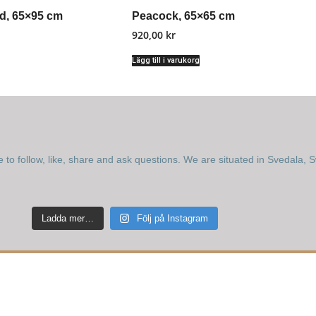
d, 65×95 cm
Peacock, 65×65 cm
920,00
kr
Lägg till i varukorg
e to follow, like, share and ask questions.
We are situated in Svedala, 
Ladda mer…
Följ på Instagram