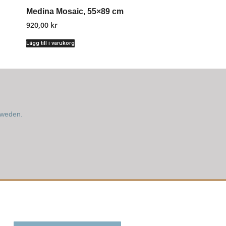
Medina Mosaic, 55×89 cm
920,00
kr
Lägg till i varukorg
Sweden.