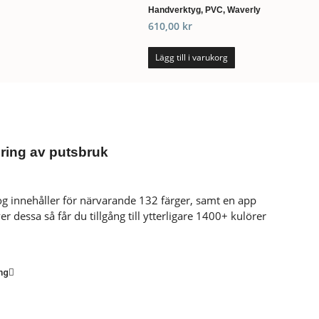
Handverktyg, PVC, Waverly
610,00
kr
Lägg till i varukorg
ring av putsbruk
log innehåller för närvarande 132 färger, samt en app
r dessa så får du tillgång till ytterligare 1400+ kulörer
ng