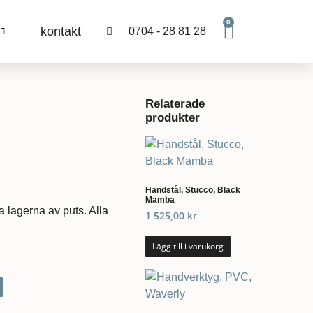
0
kontakt
0704 - 28 81 28
Relaterade
produkter
Handstål, Stucco, Black
Mamba
a lagerna av puts. Alla
1 525,00
kr
Lägg till i varukorg