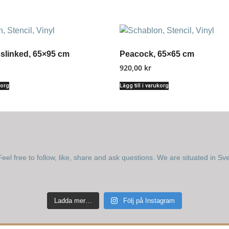
slinked, 65×95 cm
Peacock, 65×65 cm
920,00
kr
korg
Lägg till i varukorg
eel free to follow, like, share and ask questions.
We are situated in Sv
Ladda mer…
Följ på Instagram