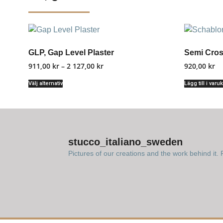
GLP, Gap Level Plaster
Semi Cros
911,00
kr
–
2 127,00
kr
920,00
kr
Välj alternativ
Lägg till i varu
stucco_italiano_sweden
Pictures of our creations and the work behind it. F