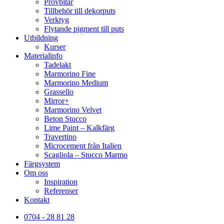
Provbitar
Tillbehör till dekorputs
Verktyg
Flytande pigment till puts
Utbildning
Kurser
Materialinfo
Tadelakt
Marmorino Fine
Marmorino Medium
Grassello
Mirror+
Marmorino Velvet
Beton Stucco
Lime Paint – Kalkfärg
Travertino
Microcement från Italien
Scagliola – Stucco Marmo
Färgsystem
Om oss
Inspiration
Referenser
Kontakt
0704 - 28 81 28