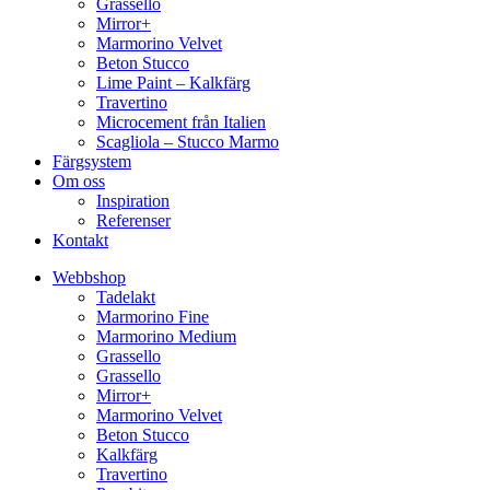
Grassello
Mirror+
Marmorino Velvet
Beton Stucco
Lime Paint – Kalkfärg
Travertino
Microcement från Italien
Scagliola – Stucco Marmo
Färgsystem
Om oss
Inspiration
Referenser
Kontakt
Webbshop
Tadelakt
Marmorino Fine
Marmorino Medium
Grassello
Grassello
Mirror+
Marmorino Velvet
Beton Stucco
Kalkfärg
Travertino