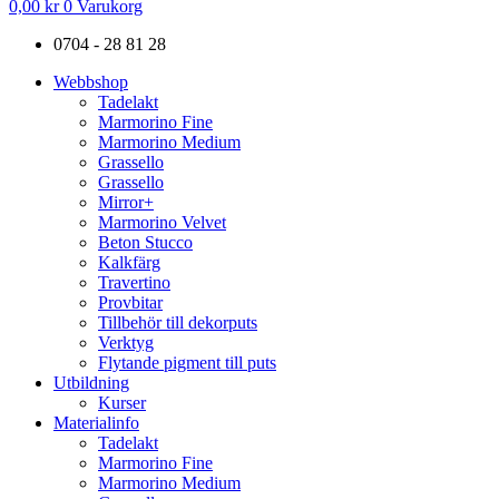
0,00
kr
0
Varukorg
0704 - 28 81 28
Webbshop
Tadelakt
Marmorino Fine
Marmorino Medium
Grassello
Grassello
Mirror+
Marmorino Velvet
Beton Stucco
Kalkfärg
Travertino
Provbitar
Tillbehör till dekorputs
Verktyg
Flytande pigment till puts
Utbildning
Kurser
Materialinfo
Tadelakt
Marmorino Fine
Marmorino Medium